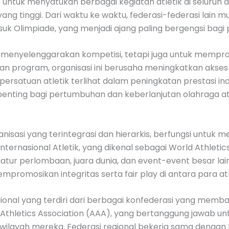
tuk untuk menyatukan berbagai kegiatan atletik di selur
yang tinggi. Dari waktu ke waktu, federasi-federasi la
suk Olimpiade, yang menjadi ajang paling bergengsi bagi p
menyelenggarakan kompetisi, tetapi juga untuk mempromosi
an program, organisasi ini berusaha meningkatkan akses d
i persatuan atletik terlihat dalam peningkatan prestasi in
 penting bagi pertumbuhan dan keberlanjutan olahraga atl
rganisasi yang terintegrasi dan hierarkis, berfungsi unt
 Internasional Atletik, yang dikenal sebagai World Athlet
 perlombaan, juara dunia, dan event-event besar lainn
romosikan integritas serta fair play di antara para atl
egional yang terdiri dari berbagai konfederasi yang me
 Athletics Association (AAA), yang bertanggung jawab un
ilayah mereka. Federasi regional bekerja sama dengan 