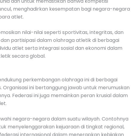
uh dunia dan untuk memastikan bahwa kompetisi
in muncul, menghadirkan kesempatan bagi negara-negara
ara atlet.
kan nilai-nilai seperti sportivitas, integritas, dan
an partisipasi dalam olahraga atletik di berbagai
dividu atlet serta integrasi sosial dan ekonomi dalam
etik secara global.
uk mendukung perkembangan olahraga ini di berbagai
ics. Organisasi ini bertanggung jawab untuk merumuskan
ya. Federasi ini juga memainkan peran krusial dalam
et.
mbawahi negara-negara dalam suatu wilayah. Contohnya
tuk menyelenggarakan kejuaraan di tingkat regional,
federasi internasional dalam menerapkan kebijakan