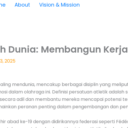
me
About
Vision & Mission
ruh Dunia: Membangun Kerj
3, 2025
ing mendunia, mencakup berbagai disiplin yang meliputi l
i dalam olahraga ini. Definisi persatuan atletik adalah
ecara adil dan membantu mereka mencapai potensi terti
mainkan peranan penting dalam pengembangan dan penye
khir abad ke-19 dengan didirikannya federasi seperti Fédér