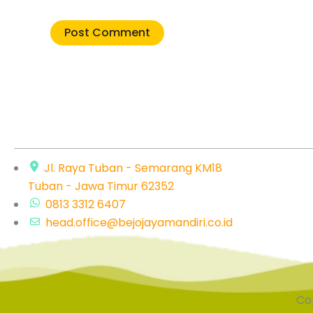
Jl. Raya Tuban - Semarang KM18
Tuban - Jawa Timur 62352
0813 3312 6407
head.office@bejojayamandiri.co.id
Cop