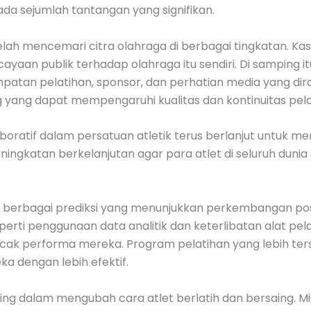
ada sejumlah tantangan yang signifikan.
elah mencemari citra olahraga di berbagai tingkatan. K
cayaan publik terhadap olahraga itu sendiri. Di samping
patan pelatihan, sponsor, dan perhatian media yang dira
 yang dapat mempengaruhi kualitas dan kontinuitas pelati
oratif dalam persatuan atletik terus berlanjut untuk me
ingkatan berkelanjutan agar para atlet di seluruh dunia d
 berbagai prediksi yang menunjukkan perkembangan positif
eperti penggunaan data analitik dan keterlibatan alat pel
k performa mereka. Program pelatihan yang lebih ters
a dengan lebih efektif.
nting dalam mengubah cara atlet berlatih dan bersaing. 