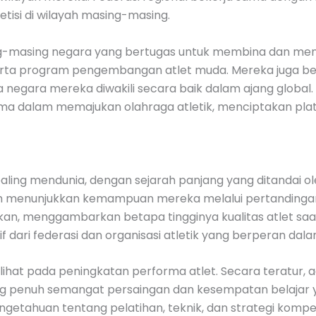
isi di wilayah masing-masing.
sing-masing negara yang bertugas untuk membina dan men
serta program pengembangan atlet muda. Mereka juga ber
gara mereka diwakili secara baik dalam ajang global. Ko
a dalam memajukan olahraga atletik, menciptakan platfor
ling mendunia, dengan sejarah panjang yang ditandai ole
elah menunjukkan kemampuan mereka melalui pertandingan
cahkan, menggambarkan betapa tingginya kualitas atlet saa
if dari federasi dan organisasi atletik yang berperan 
terlihat pada peningkatan performa atlet. Secara teratur,
 penuh semangat persaingan dan kesempatan belajar yang 
getahuan tentang pelatihan, teknik, dan strategi kompet