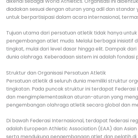
dikenal sebagai World Athletics. Organisasi ini diben
diadakan sesuai dengan aturan yang adil dan standar 
untuk berpartisipasi dalam acara internasional, terma
Tujuan utama dari persatuan atletik tidak hanya untuk 
pengembangan atlet muda. Melalui berbagai inisiatif d
tingkat, mulai dari level dasar hingga elit. Dampak dar
dunia olahraga. Keberadaan sistem ini adalah fondasi
Struktur dan Organisasi Persatuan Atletik
Persatuan atletik di seluruh dunia memiliki struktur o
tingkatan. Pada puncak struktur ini terdapat Federasi
dan mengimplementasikan aturan-aturan yang mengatur
pengembangan olahraga atletik secara global dan memp
Di bawah Federasi Internasional, terdapat federasi r
adalah European Athletic Association (EAA) dan Asian
serta mendukung pengembangan atlet dan pelatih di w