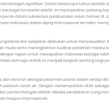
rkembangan signifikan. Dalam beberapa tahun setelah pe
 berbagai kompetisi atletik. Ini menciptakan peluang ba
erperan dalam suksesnya pelaksanaan Asian Games di J
ertaan Indonesia dalam ajang internasional semakin memp
 organisasi dan kebijakan dilakukan untuk menyesuaik
t muda serta meningkatkan kualitas pelatihan melalui ko
ng dengan tujuan untuk mewujudkan Indonesia sebagai salah 
ondasi olahraga atletik ini menjadi langkah penting bagi
elas dan terarah sebagai pedoman utama dalam setiap aktiv
 pelosok tanah air. Dengan menempatkan atlet sebagai p
an perkembangan atletik. Melalui pendekatan yang inov
onal maupun internasional.