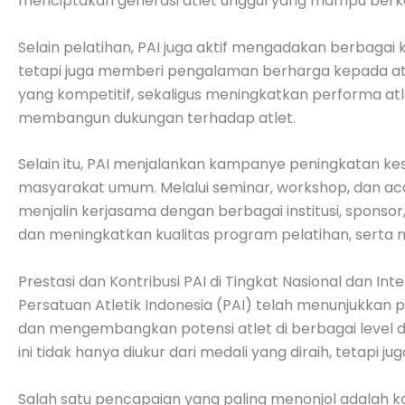
menciptakan generasi atlet unggul yang mampu berkom
Selain pelatihan, PAI juga aktif mengadakan berbagai k
tetapi juga memberi pengalaman berharga kepada at
yang kompetitif, sekaligus meningkatkan performa atle
membangun dukungan terhadap atlet.
Selain itu, PAI menjalankan kampanye peningkatan k
masyarakat umum. Melalui seminar, workshop, dan aca
menjalin kerjasama dengan berbagai institusi, sponsor
dan meningkatkan kualitas program pelatihan, serta
Prestasi dan Kontribusi PAI di Tingkat Nasional dan Int
Persatuan Atletik Indonesia (PAI) telah menunjukkan p
dan mengembangkan potensi atlet di berbagai level da
ini tidak hanya diukur dari medali yang diraih, tetapi ju
Salah satu pencapaian yang paling menonjol adalah 