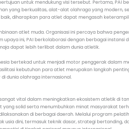
bertujuan untuk mendukung visi tersebut. Pertama, PAI 
tihan yang berkualitas, alat-alat olahraga yang modern, 
g baik, diharapkan para atlet dapat mengasah keteramp
embinaan atlet muda. Organisasi ini percaya bahwa pengemb
upaya ini, PAI berkolaborasi dengan berbagai instansi 
ja dapat lebih terlibat dalam dunia atletik.
ndonesia bertekad untuk menjadi motor penggerak dalam m
ilitasi kebutuhan para atlet merupakan langkah penting 
 dunia olahraga internasional.
 sangat vital dalam meningkatkan ekosistem atletik di ta
t yang solid serta menumbuhkan minat masyarakat terhad
 dilaksanakan di berbagai daerah. Melalui program pelat
sia dini, termasuk teknik dasar, strategi bertanding, da