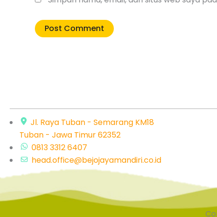
Jl. Raya Tuban - Semarang KM18
Tuban - Jawa Timur 62352
0813 3312 6407
head.office@bejojayamandiri.co.id
Cop