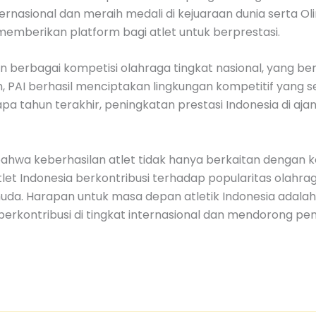
ernasional dan meraih medali di kejuaraan dunia serta O
emberikan platform bagi atlet untuk berprestasi.
raan berbagai kompetisi olahraga tingkat nasional, yang b
 PAI berhasil menciptakan lingkungan kompetitif yang s
rapa tahun terakhir, peningkatan prestasi Indonesia di 
bahwa keberhasilan atlet tidak hanya berkaitan dengan k
 atlet Indonesia berkontribusi terhadap popularitas olahra
i muda. Harapan untuk masa depan atletik Indonesia adala
rkontribusi di tingkat internasional dan mendorong peng