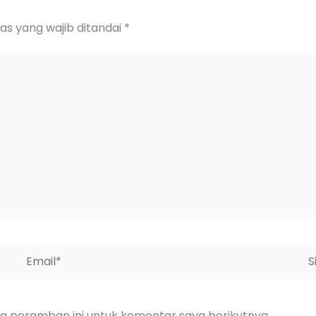
as yang wajib ditandai
*
Email*
Sit
We
da peramban ini untuk komentar saya berikutnya.