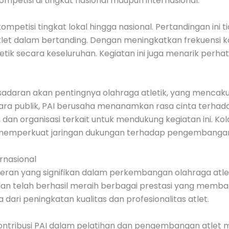
petisi di tingkat nasional maupun internasional.
ompetisi tingkat lokal hingga nasional. Pertandingan ini t
let dalam bertanding. Dengan meningkatkan frekuensi k
tik secara keseluruhan. Kegiatan ini juga menarik perha
esadaran akan pentingnya olahraga atletik, yang mencak
ra publik, PAI berusaha menanamkan rasa cinta terhadap 
, dan organisasi terkait untuk mendukung kegiatan ini. K
 memperkuat jaringan dukungan terhadap pengembangan at
ernasional
eran yang signifikan dalam perkembangan olahraga atleti
n telah berhasil meraih berbagai prestasi yang membangg
ga dari peningkatan kualitas dan profesionalitas atlet.
kontribusi PAI dalam pelatihan dan pengembangan atle