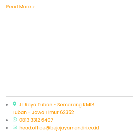
Kebutuhan
Read More »
Teknologi
Anda
Jl. Raya Tuban - Semarang KM18
Tuban - Jawa Timur 62352
0813 3312 6407
head.office@bejojayamandiri.co.id