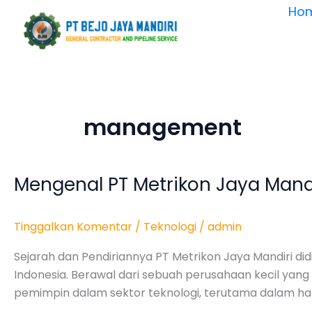
Lewati
Ho
ke
konten
management
Mengenal PT Metrikon Jaya Mandi
Mengenal
PT
Metrikon
Tinggalkan Komentar
/
Teknologi
/
admin
Jaya
Mandiri:
Sejarah dan Pendiriannya PT Metrikon Jaya Mandiri d
Solusi
Indonesia. Berawal dari sebuah perusahaan kecil yang 
Tepat
pemimpin dalam sektor teknologi, terutama dalam hal 
untuk