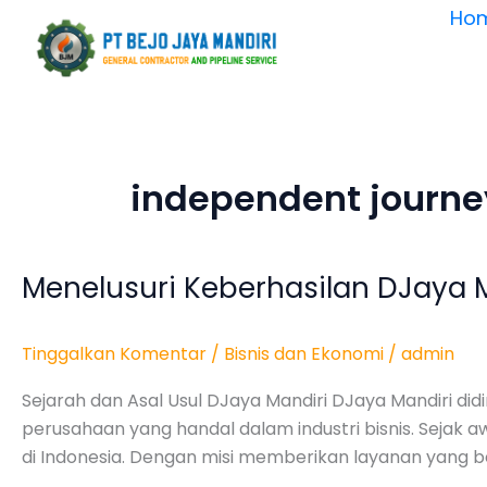
Lewati
Ho
ke
konten
independent journe
Menelusuri Keberhasilan DJaya M
Menelusuri
Keberhasilan
DJaya
Tinggalkan Komentar
/
Bisnis dan Ekonomi
/
admin
Mandiri
di
Sejarah dan Asal Usul DJaya Mandiri DJaya Mandiri di
Dunia
perusahaan yang handal dalam industri bisnis. Sejak awa
Bisnis
di Indonesia. Dengan misi memberikan layanan yang be