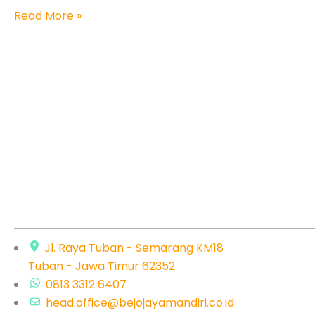
Read More »
Jl. Raya Tuban - Semarang KM18
Tuban - Jawa Timur 62352
0813 3312 6407
head.office@bejojayamandiri.co.id