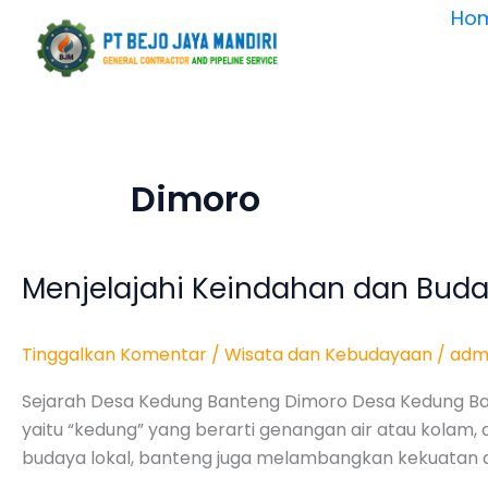
Lewati
Ho
ke
konten
Dimoro
Menjelajahi Keindahan dan Bud
Menjelajahi
Keindahan
dan
Tinggalkan Komentar
/
Wisata dan Kebudayaan
/
adm
Budaya
Desa
Sejarah Desa Kedung Banteng Dimoro Desa Kedung Bant
Kedung
yaitu “kedung” yang berarti genangan air atau kolam
Banteng
budaya lokal, banteng juga melambangkan kekuatan d
Dimoro