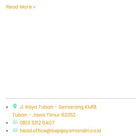
Read More »
Jl. Raya Tuban - Semarang KM18
Tuban - Jawa Timur 62352
0813 3312 6407
head.office@bejojayamandiri.co.id