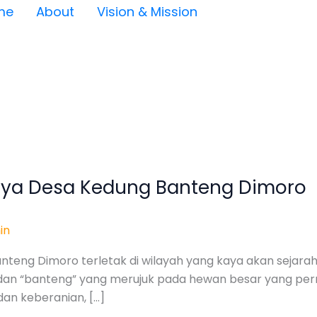
me
About
Vision & Mission
aya Desa Kedung Banteng Dimoro
in
eng Dimoro terletak di wilayah yang kaya akan sejarah d
, dan “banteng” yang merujuk pada hewan besar yang pe
an keberanian, […]