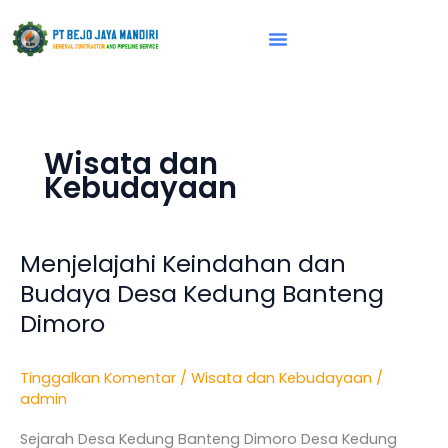
Lewati
ke
konten
Vision & Mission
Wisata dan
Kebudayaan
Menjelajahi Keindahan dan
Menjelajahi
Keindahan
Budaya Desa Kedung Banteng
dan
Dimoro
Budaya
Desa
Tinggalkan Komentar
/
Wisata dan Kebudayaan
/
Kedung
admin
Banteng
Dimoro
Sejarah Desa Kedung Banteng Dimoro Desa Kedung