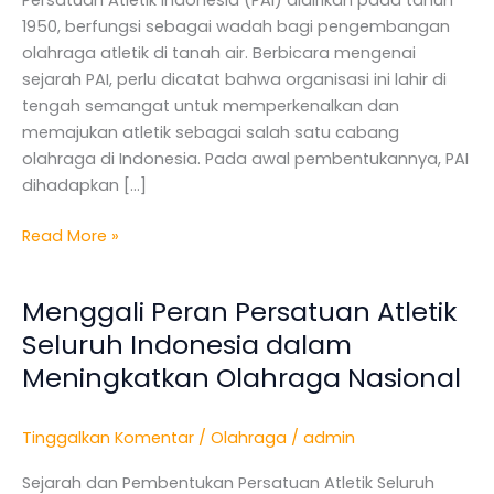
Persatuan Atletik Indonesia (PAI) didirikan pada tahun
di
1950, berfungsi sebagai wadah bagi pengembangan
Tanah
olahraga atletik di tanah air. Berbicara mengenai
Air
sejarah PAI, perlu dicatat bahwa organisasi ini lahir di
tengah semangat untuk memperkenalkan dan
memajukan atletik sebagai salah satu cabang
olahraga di Indonesia. Pada awal pembentukannya, PAI
dihadapkan […]
Read More »
Menggali Peran Persatuan Atletik
Menggali
Peran
Seluruh Indonesia dalam
Persatuan
Meningkatkan Olahraga Nasional
Atletik
Seluruh
Tinggalkan Komentar
/
Olahraga
/
admin
Indonesia
dalam
Sejarah dan Pembentukan Persatuan Atletik Seluruh
Meningkatkan