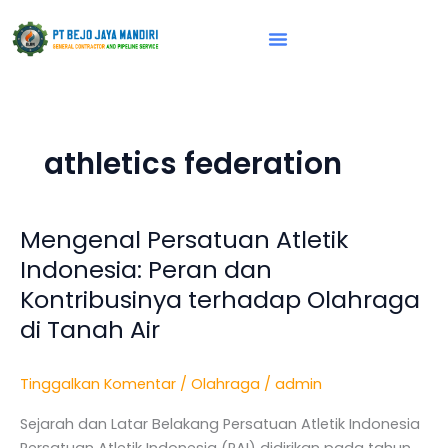
Lewati
ke
konten
Vision & Mission
athletics federation
Mengenal Persatuan Atletik
Mengenal
Persatuan
Indonesia: Peran dan
Atletik
Kontribusinya terhadap Olahraga
Indonesia:
di Tanah Air
Peran
dan
Kontribusinya
Tinggalkan Komentar
/
Olahraga
/
admin
terhadap
Sejarah dan Latar Belakang Persatuan Atletik Indonesia
Olahraga