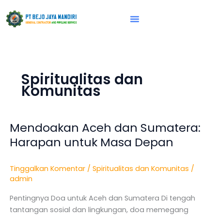
Lewati
ke
konten
Vision & Mission
Spiritualitas dan
Komunitas
Mendoakan Aceh dan Sumatera:
Mendoakan
Aceh
Harapan untuk Masa Depan
dan
Sumatera:
Tinggalkan Komentar
/
Spiritualitas dan Komunitas
/
Harapan
admin
untuk
Masa
Pentingnya Doa untuk Aceh dan Sumatera Di tengah
Depan
tantangan sosial dan lingkungan, doa memegang