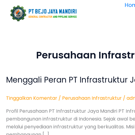
Lewati
Ho
ke
konten
Perusahaan Infrastr
Menggali Peran PT Infrastruktur
Menggali
Peran
PT
Tinggalkan Komentar
/
Perusahaan Infrastruktur
/
ad
Infrastruktur
Jaya
Profil Perusahaan PT Infrastruktur Jaya Mandiri PT I
Mandiri
pembangunan infrastruktur di Indonesia. Sejak awal 
dalam
melalui penyediaan infrastruktur yang berkualitas. M
Pembangunan
pembangunan […]