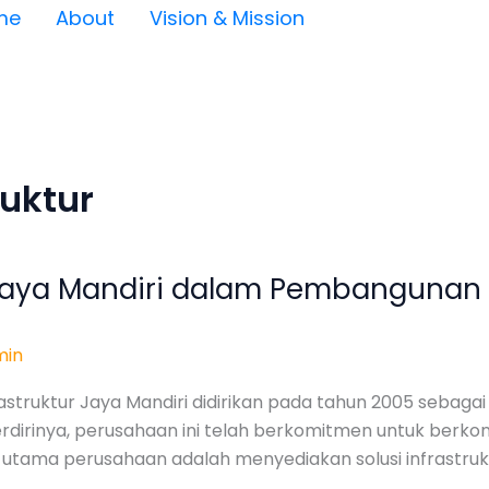
me
About
Vision & Mission
uktur
 Jaya Mandiri dalam Pembangunan I
min
nfrastruktur Jaya Mandiri didirikan pada tahun 2005 seb
berdirinya, perusahaan ini telah berkomitmen untuk be
isi utama perusahaan adalah menyediakan solusi infrastru