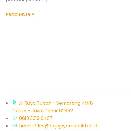
Infrastruktur
Nasional
Read More »
Jl. Raya Tuban - Semarang KM18
Tuban - Jawa Timur 62352
0813 3312 6407
head.office@bejojayamandiri.co.id