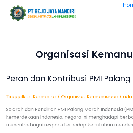
Lewati
Ho
ke
konten
Organisasi Kemanu
Peran dan Kontribusi PMI Palan
Peran
dan
Kontribusi
Tinggalkan Komentar
/
Organisasi Kemanusiaan
/
adm
PMI
Palang
Sejarah dan Pendirian PMI Palang Merah Indonesia (PM
Merah
kemerdekaan Indonesia, negara ini menghadapi berbagai
Indonesia
muncul sebagai respons terhadap kebutuhan mendesak
dalam