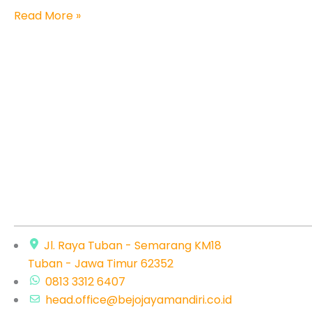
Masyarakat
Read More »
Jl. Raya Tuban - Semarang KM18
Tuban - Jawa Timur 62352
0813 3312 6407
head.office@bejojayamandiri.co.id