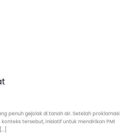
at
g penuh gejolak di tanah air. Setelah proklamasi
onteks tersebut, inisiatif untuk mendirikan PMI
[…]