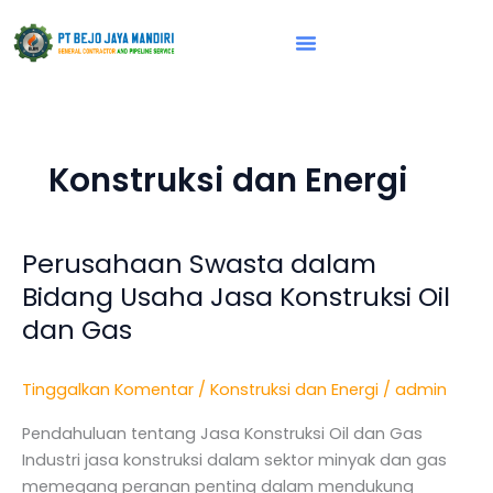
Lewati
ke
konten
Vision & Mission
Konstruksi dan Energi
Perusahaan Swasta dalam
Perusahaan
Swasta
Bidang Usaha Jasa Konstruksi Oil
dalam
dan Gas
Bidang
Usaha
Tinggalkan Komentar
/
Konstruksi dan Energi
/
admin
Jasa
Konstruksi
Pendahuluan tentang Jasa Konstruksi Oil dan Gas
Oil
Industri jasa konstruksi dalam sektor minyak dan gas
dan
memegang peranan penting dalam mendukung