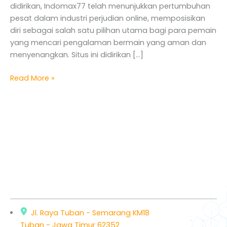
didirikan, Indomax77 telah menunjukkan pertumbuhan
pesat dalam industri perjudian online, memposisikan
diri sebagai salah satu pilihan utama bagi para pemain
yang mencari pengalaman bermain yang aman dan
menyenangkan. Situs ini didirikan […]
Read More »
Jl. Raya Tuban - Semarang KM18
Tuban - Jawa Timur 62352