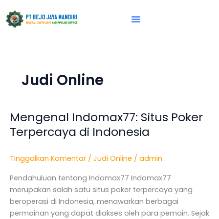
Lewati
ke
konten
Vision & Mission
Judi Online
Mengenal Indomax77: Situs Poker
Mengenal
Indomax77:
Terpercaya di Indonesia
Situs
Poker
Tinggalkan Komentar
/
Judi Online
/
admin
Terpercaya
di
Pendahuluan tentang Indomax77 Indomax77
Indonesia
merupakan salah satu situs poker terpercaya yang
beroperasi di Indonesia, menawarkan berbagai
permainan yang dapat diakses oleh para pemain. Sejak