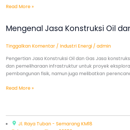
di
Read More »
Dunia
Energi
Mengenal Jasa Konstruksi Oil da
Mengenal
Jasa
Konstruksi
Tinggalkan Komentar
/
Industri Energi
/
admin
Oil
dan
Pengertian Jasa Konstruksi Oil dan Gas Jasa konstruk
Gas:
dan pemeliharaan infrastruktur untuk proyek eksplora
Pentingnya
pembangunan fisik, namun juga melibatkan perencan
dalam
Industri
Read More »
Energi
Jl. Raya Tuban - Semarang KM18