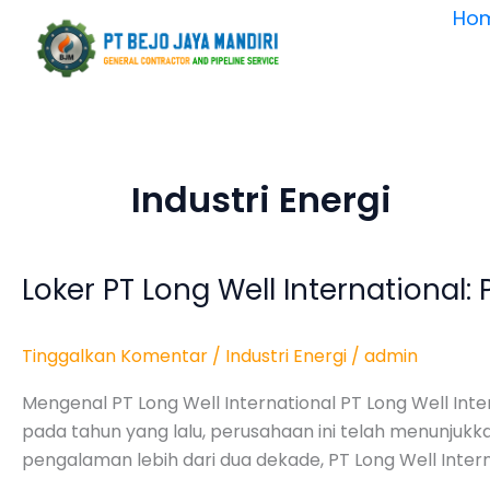
Lewati
Ho
ke
konten
Industri Energi
Loker PT Long Well International:
Loker
PT
Long
Tinggalkan Komentar
/
Industri Energi
/
admin
Well
International:
Mengenal PT Long Well International PT Long Well Inte
Peluang
pada tahun yang lalu, perusahaan ini telah menunjukk
Karir
pengalaman lebih dari dua dekade, PT Long Well Inter
Menarik