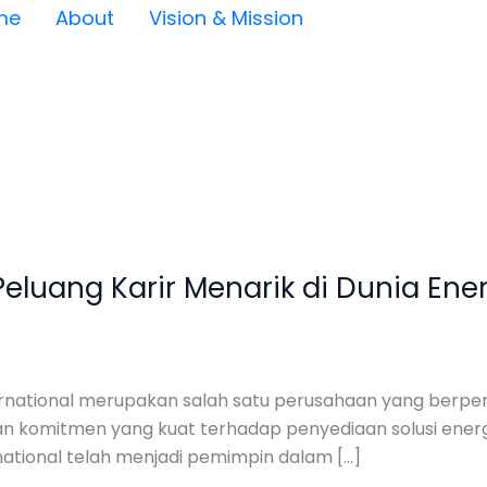
me
About
Vision & Mission
 Peluang Karir Menarik di Dunia Ene
rnational merupakan salah satu perusahaan yang berperan 
an komitmen yang kuat terhadap penyediaan solusi energ
national telah menjadi pemimpin dalam […]