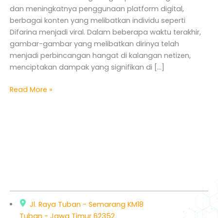
dan
dan meningkatnya penggunaan platform digital,
Dampaknya
berbagai konten yang melibatkan individu seperti
Difarina menjadi viral. Dalam beberapa waktu terakhir,
gambar-gambar yang melibatkan dirinya telah
menjadi perbincangan hangat di kalangan netizen,
menciptakan dampak yang signifikan di […]
Read More »
Jl. Raya Tuban - Semarang KM18
Tuban - Jawa Timur 62352