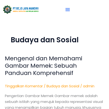
Lewati
ke
konten
Vision & Mission
Budaya dan Sosial
Mengenal dan Memahami
Mengenal
dan
Gambar Memek: Sebuah
Memahami
Panduan Komprehensif
Gambar
Memek:
Tinggalkan Komentar
/
Budaya dan Sosial
/
admin
Sebuah
Panduan
Pengertian Gambar Memek Gambar memek adalah
Komprehensif
sebuah istilah yang merujuk kepada representasi visual
yang menampilkan bagian tubuh manusia, khususnya