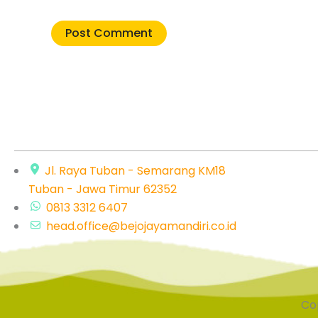
Jl. Raya Tuban - Semarang KM18
Tuban - Jawa Timur 62352
0813 3312 6407
head.office@bejojayamandiri.co.id
Cop