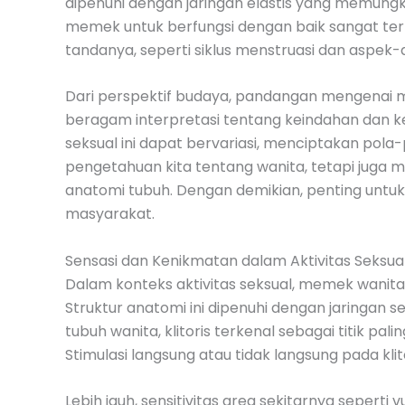
dipenuhi dengan jaringan elastis yang memung
memek untuk berfungsi dengan baik sangat terk
tandanya, seperti siklus menstruasi dan aspe
Dari perspektif budaya, pandangan mengenai m
beragam interpretasi tentang keindahan dan k
seksual ini dapat bervariasi, menciptakan pol
pengetahuan kita tentang wanita, tetapi jug
anatomi tubuh. Dengan demikian, penting untu
masyarakat.
Sensasi dan Kenikmatan dalam Aktivitas Seksua
Dalam konteks aktivitas seksual, memek wanit
Struktur anatomi ini dipenuhi dengan jaringan 
tubuh wanita, klitoris terkenal sebagai titik p
Stimulasi langsung atau tidak langsung pada klit
Lebih jauh, sensitivitas area sekitarnya seper