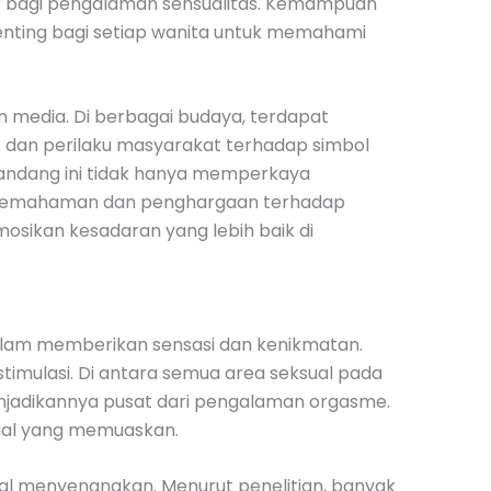
ar bagi pengalaman sensualitas. Kemampuan
penting bagi setiap wanita untuk memahami
 media. Di berbagai budaya, terdapat
 dan perilaku masyarakat terhadap simbol
 pandang ini tidak hanya memperkaya
ui pemahaman dan penghargaan terhadap
osikan kesadaran yang lebih baik di
dalam memberikan sensasi dan kenikmatan.
stimulasi. Di antara semua area seksual pada
 menjadikannya pusat dari pengalaman orgasme.
ksual yang memuaskan.
ksual menyenangkan. Menurut penelitian, banyak