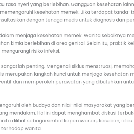
au rasa nyeri yang berlebihan. Gangguan kesehatan lainny
at memengaruhi kesehatan memek. Jika terdapat tanda-t
nsultasikan dengan tenaga medis untuk diagnosis dan p
ng dalam menjaga kesehatan memek. Wanita sebaiknya 
kimia berlebihan di area genital. Selain itu, praktik k
ngurangi risiko infeksi.
 sangatlah penting. Mengenali siklus menstruasi, memaha
is merupakan langkah kunci untuk menjaga kesehatan 
entif dan memperoleh perawatan yang dibutuhkan untuk
ngaruhi oleh budaya dan nilai-nilai masyarakat yang ber
l yang mendalam. Hal ini dapat menghambat diskusi terb
ita dilihat sebagai simbol keperawanan, kesucian, ata
l terhadap wanita.