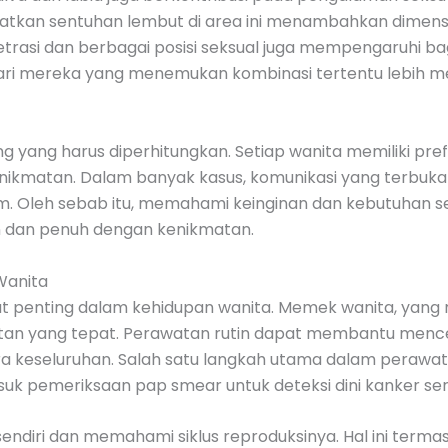
atkan sentuhan lembut di area ini menambahkan dimensi
netrasi dan berbagai posisi seksual juga mempengaruhi
dari mereka yang menemukan kombinasi tertentu lebih 
ing yang harus diperhitungkan. Setiap wanita memiliki p
kmatan. Dalam banyak kasus, komunikasi yang terbuka
 Oleh sebab itu, memahami keinginan dan kebutuhan sek
 dan penuh dengan kenikmatan.
Wanita
t penting dalam kehidupan wanita. Memek wanita, yang
tan yang tepat. Perawatan rutin dapat membantu menc
cara keseluruhan. Salah satu langkah utama dalam pera
k pemeriksaan pap smear untuk deteksi dini kanker serv
sendiri dan memahami siklus reproduksinya. Hal ini ter