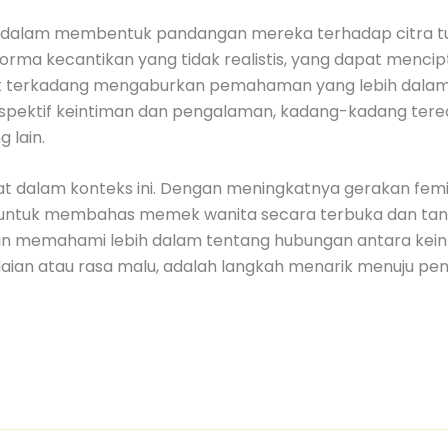
a dalam membentuk pandangan mereka terhadap citra tub
n norma kecantikan yang tidak realistis, yang dapat men
isik terkadang mengaburkan pemahaman yang lebih dalam
rspektif keintiman dan pengalaman, kadang-kadang tered
 lain.
hat dalam konteks ini. Dengan meningkatnya gerakan fem
n untuk membahas memek wanita secara terbuka dan tanpa
emahami lebih dalam tentang hubungan antara keintim
aian atau rasa malu, adalah langkah menarik menuju pene