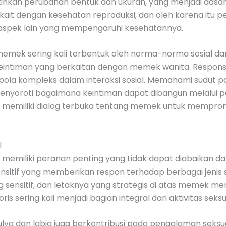
kinkan perubahan bentuk dan ukuran, yang menjadi das
ait dengan kesehatan reproduksi, dan oleh karena itu 
k-aspek lain yang mempengaruhi kesehatannya.
emek sering kali terbentuk oleh norma-norma sosial dan
eintiman yang berkaitan dengan memek wanita. Respons
a-pola kompleks dalam interaksi sosial. Memahami sudut
a menyoroti bagaimana keintiman dapat dibangun melal
k memiliki dialog terbuka tentang memek untuk memprom
l
a memiliki peranan penting yang tidak dapat diabaikan 
sensitif yang memberikan respon terhadap berbagai jenis 
aling sensitif, dan letaknya yang strategis di atas memek
oris sering kali menjadi bagian integral dari aktivitas se
ti vulva dan labia juga berkontribusi pada pengalaman se