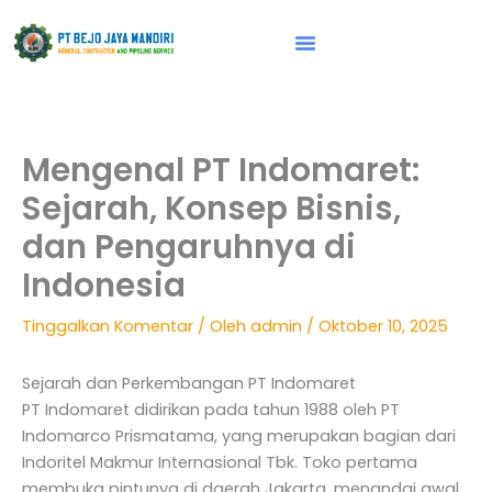
Lewati
ke
konten
Vision & Mission
Mengenal PT Indomaret:
Sejarah, Konsep Bisnis,
dan Pengaruhnya di
Indonesia
Tinggalkan Komentar
/ Oleh
admin
/
Oktober 10, 2025
Sejarah dan Perkembangan PT Indomaret
PT Indomaret didirikan pada tahun 1988 oleh PT
Indomarco Prismatama, yang merupakan bagian dari
Indoritel Makmur Internasional Tbk. Toko pertama
membuka pintunya di daerah Jakarta, menandai awal