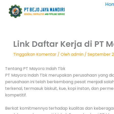
Lewati
Ho
ke
konten
Link Daftar Kerja di PT 
Tinggalkan Komentar
/ Oleh
admin
/
September 2
Tentang PT Mayora Indah Tbk
PT Mayora Indah Tbk merupakan perusahaan yang didir
perusahaan ini telah berkembang pesat menjadi sala
terkenal, termasuk biskuit, kue, kopi instan, dan per
kompetitif.
Berkat komitmennya terhadap kualitas dan keberagam