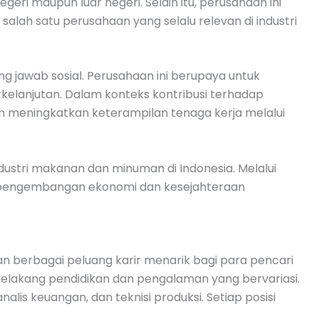
eri maupun luar negeri. Selain itu, perusahaan ini
lah satu perusahaan yang selalu relevan di industri
g jawab sosial. Perusahaan ini berupaya untuk
kelanjutan. Dalam konteks kontribusi terhadap
m meningkatkan keterampilan tenaga kerja melalui
ustri makanan dan minuman di Indonesia. Melalui
alam pengembangan ekonomi dan kesejahteraan
 berbagai peluang karir menarik bagi para pencari
r belakang pendidikan dan pengalaman yang bervariasi.
alis keuangan, dan teknisi produksi. Setiap posisi