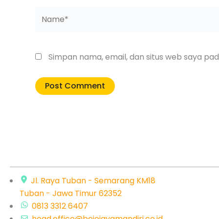
Name*
Simpan nama, email, dan situs web saya pa
Jl. Raya Tuban - Semarang KM18
Tuban - Jawa Timur 62352
0813 3312 6407
head.office@bejojayamandiri.co.id