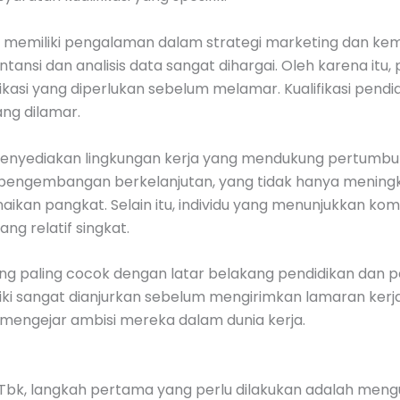
 memiliki pengalaman dalam strategi marketing dan kema
si dan analisis data sangat dihargai. Oleh karena itu, 
si yang diperlukan sebelum melamar. Kualifikasi pendid
ang dilamar.
 menyediakan lingkungan kerja yang mendukung pertum
 pengembangan berkelanjutan, yang tidak hanya mening
an pangkat. Selain itu, individu yang menunjukkan komi
ng relatif singkat.
yang paling cocok dengan latar belakang pendidikan dan p
iliki sangat dianjurkan sebelum mengirimkan lamaran ker
engejar ambisi mereka dalam dunia kerja.
h Tbk, langkah pertama yang perlu dilakukan adalah men