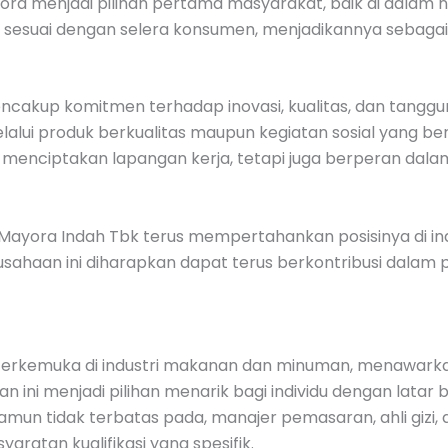
ra menjadi pilihan pertama masyarakat, baik di dalam neg
sesuai dengan selera konsumen, menjadikannya sebagai sa
encakup komitmen terhadap inovasi, kualitas, dan tanggun
alui produk berkualitas maupun kegiatan sosial yang ber
 menciptakan lapangan kerja, tetapi juga berperan dala
 Mayora Indah Tbk terus mempertahankan posisinya di ind
, perusahaan ini diharapkan dapat terus berkontribusi d
 terkemuka di industri makanan dan minuman, menawarkan
n ini menjadi pilihan menarik bagi individu dengan lata
mun tidak terbatas pada, manajer pemasaran, ahli gizi, an
yaratan kualifikasi yang spesifik.