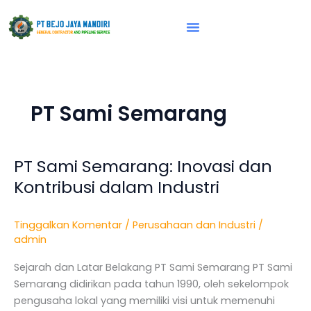
Lewati
ke
konten
Vision & Mission
PT Sami Semarang
PT Sami Semarang: Inovasi dan
PT
Sami
Kontribusi dalam Industri
Semarang:
Inovasi
Tinggalkan Komentar
/
Perusahaan dan Industri
/
dan
admin
Kontribusi
dalam
Sejarah dan Latar Belakang PT Sami Semarang PT Sami
Industri
Semarang didirikan pada tahun 1990, oleh sekelompok
pengusaha lokal yang memiliki visi untuk memenuhi