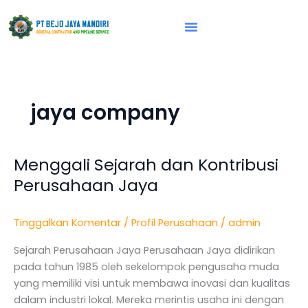
Lewati
ke
konten
Vision & Mission
jaya company
Menggali Sejarah dan Kontribusi
Menggali
Sejarah
Perusahaan Jaya
dan
Kontribusi
Tinggalkan Komentar
/
Profil Perusahaan
/
admin
Perusahaan
Jaya
Sejarah Perusahaan Jaya Perusahaan Jaya didirikan
pada tahun 1985 oleh sekelompok pengusaha muda
yang memiliki visi untuk membawa inovasi dan kualitas
dalam industri lokal. Mereka merintis usaha ini dengan