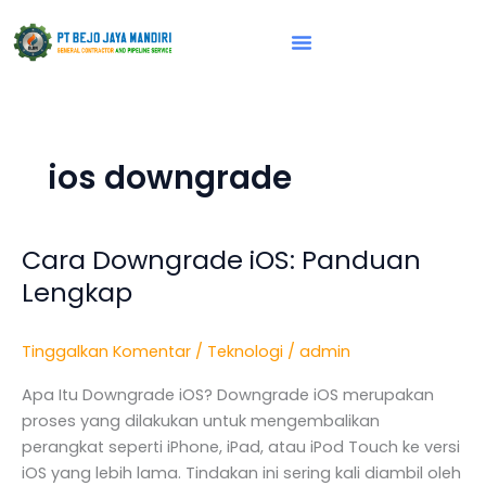
Lewati
ke
konten
Vision & Mission
ios downgrade
Cara Downgrade iOS: Panduan
Cara
Downgrade
Lengkap
iOS:
Panduan
Tinggalkan Komentar
/
Teknologi
/
admin
Lengkap
Apa Itu Downgrade iOS? Downgrade iOS merupakan
proses yang dilakukan untuk mengembalikan
perangkat seperti iPhone, iPad, atau iPod Touch ke versi
iOS yang lebih lama. Tindakan ini sering kali diambil oleh