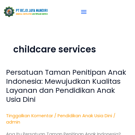
Lewati
ke
konten
Vision & Mission
childcare services
Persatuan Taman Penitipan Anak
Persatuan
Taman
Indonesia: Mewujudkan Kualitas
Penitipan
Layanan dan Pendidikan Anak
Anak
Usia Dini
Indonesia:
Mewujudkan
Kualitas
Tinggalkan Komentar
/
Pendidikan Anak Usia Dini
/
Layanan
admin
dan
Apa Itu Persatuan Taman Penitipan Anak Indonesia?