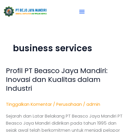
Lewati
ke
konten
Vision & Mission
business services
Profil PT Beasco Jaya Mandiri:
Profil
PT
Inovasi dan Kualitas dalam
Beasco
Industri
Jaya
Mandiri:
Tinggalkan Komentar
/
Perusahaan
/
admin
Inovasi
dan
Sejarah dan Latar Belakang PT Beasco Jaya Mandiri PT
Kualitas
Beasco Jaya Mandiri didirikan pada tahun 1995 dan
dalam
sejak awal telah berkomitmen untuk menjadi pelopor