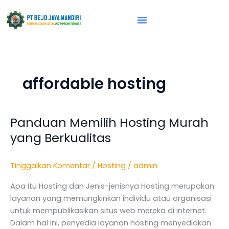
Lewati
ke
konten
Vision & Mission
affordable hosting
Panduan Memilih Hosting Murah
Panduan
Memilih
yang Berkualitas
Hosting
Murah
Tinggalkan Komentar
/
Hosting
/
admin
yang
Berkualitas
Apa Itu Hosting dan Jenis-jenisnya Hosting merupakan
layanan yang memungkinkan individu atau organisasi
untuk mempublikasikan situs web mereka di internet.
Dalam hal ini, penyedia layanan hosting menyediakan