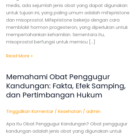
Etis
medis, ada sejumlah jenis obat yang dapat digunakan
untuk tujuan ini, yang paling umum adalah mifepristone
dan misoprostol. Mifepristone bekerja dengan cara
memblokir hormon progesteron, yang diperlukan untuk
mempertahankan kehamilan. Sementara itu,
misoprostol berfungsi untuk memicu […]
Read More »
Memahami Obat Penggugur
Memahami
Obat
Kandungan: Fakta, Efek Samping,
Penggugur
dan Pertimbangan Hukum
Kandungan:
Fakta,
Tinggalkan Komentar
/
Kesehatan
/
admin
Efek
Samping,
Apa Itu Obat Penggugur Kandungan? Obat penggugur
dan
kandungan adalah jenis obat yang digunakan untuk
Pertimbangan