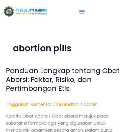
Lewati
ke
konten
Vision & Mission
abortion pills
Panduan Lengkap tentang Obat
Panduan
Lengkap
Aborsi: Faktor, Risiko, dan
tentang
Pertimbangan Etis
Obat
Aborsi:
Tinggalkan Komentar
/
Kesehatan
/
admin
Faktor,
Risiko,
Apa itu Obat Aborsi? Obat aborsi merujuk pada
dan
substansi farmakologis yang digunakan untuk
Pertimbangan
mengakhiri kehamilan secara aman. Dalam dunia